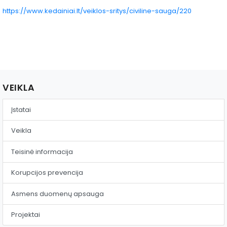
Reklama ant autobusų
https://www.kedainiai.lt/veiklos-sritys/civiline-sauga/220
Aikštelės nuoma
VEIKLA
Įstatai
Veikla
Teisinė informacija
Korupcijos prevencija
Asmens duomenų apsauga
Projektai