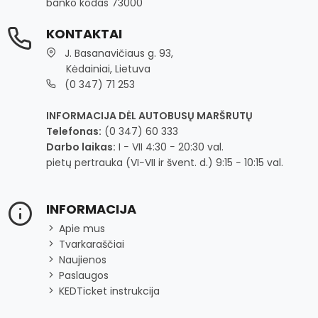
banko kodas 73000
KONTAKTAI
J. Basanavičiaus g. 93,
Kėdainiai, Lietuva
(0 347) 71 253
INFORMACIJA DĖL AUTOBUSŲ MARŠRUTŲ
Telefonas:
(0 347) 60 333
Darbo laikas:
I − VII 4:30 − 20:30 val.
pietų pertrauka (VI−VII ir švent. d.) 9:15 − 10:15 val.
INFORMACIJA
Apie mus
Tvarkaraščiai
Naujienos
Paslaugos
KEDTicket instrukcija