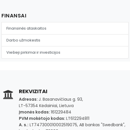
FINANSAI
Finansinės ataskaitos
Darbo užmokestis
Viešieji pirkimai ir investicijos
REKVIZITAI
Adresas:
J. Basanavičiaus g. 93,
LT-57354 Kėdainiai, Lietuva
Įmonės kodas:
161229484
PVM mokėtojo kodas:
LT612294811
A. s.:
LT747300010002519075, AB bankas "Swedbank",