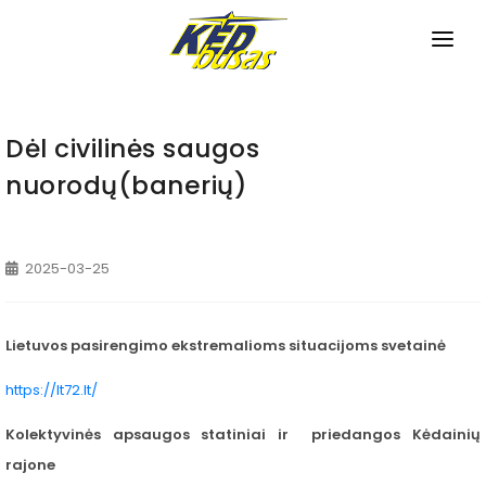
PRADINIS
APIE MUS
Dėl civilinės saugos
nuorodų(banerių)
TVARKARAŠČIAI
Miesto maršrutai
NAUJIENOS
2025-03-25
Priemiesčio maršrutai
PASLAUGOS
Tarpmiestiniai maršrutai
Bilietų pardavimas
KONTAKTAI
Lietuvos pasirengimo ekstremalioms situacijoms svetainė
Pagalba neįgaliesiems
https://lt72.lt/
Bagažo saugojimas
Kolektyvinės apsaugos statiniai ir priedangos Kėdainių
Autobusų nuoma
rajone