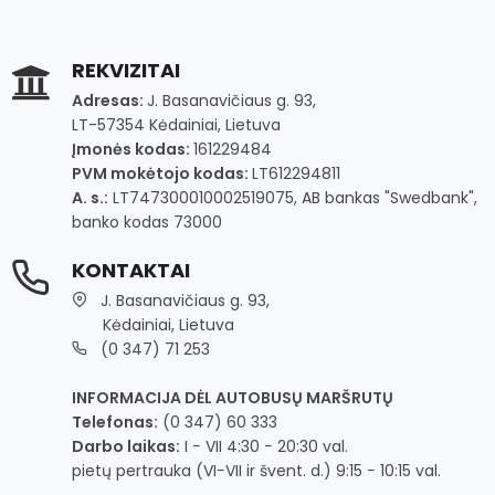
REKVIZITAI
Adresas:
J. Basanavičiaus g. 93,
LT-57354 Kėdainiai, Lietuva
Įmonės kodas:
161229484
PVM mokėtojo kodas:
LT612294811
A. s.:
LT747300010002519075, AB bankas "Swedbank",
banko kodas 73000
KONTAKTAI
J. Basanavičiaus g. 93,
Kėdainiai, Lietuva
(0 347) 71 253
INFORMACIJA DĖL AUTOBUSŲ MARŠRUTŲ
Telefonas:
(0 347) 60 333
Darbo laikas:
I − VII 4:30 − 20:30 val.
pietų pertrauka (VI−VII ir švent. d.) 9:15 − 10:15 val.