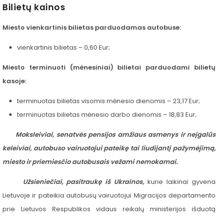
Bilietų kainos
Reklama ant autobusų
Miesto vienkartinis bilietas parduodamas autobuse:
Aikštelės nuoma
vienkartinis bilietas – 0,60 Eur;
Miesto terminuoti (mėnesiniai) bilietai parduodami bilietų
kasoje:
terminuotas bilietas visomis mėnesio dienomis – 23,17 Eur;
terminuotas bilietas mėnesio darbo dienomis – 18,83 Eur;
Moksleiviai, senatvės pensijos amžiaus asmenys ir neįgalūs
keleiviai, autobuso vairuotojui pateikę tai liudijantį pažymėjimą,
miesto ir priemiesčio autobusais vežami nemokamai.
Užsieniečiai, pasitraukę iš Ukrainos,
kurie laikinai gyvena
Lietuvoje ir pateikia autobusų vairuotojui Migracijos departamento
prie Lietuvos Respublikos vidaus reikalų ministerijos išduotą