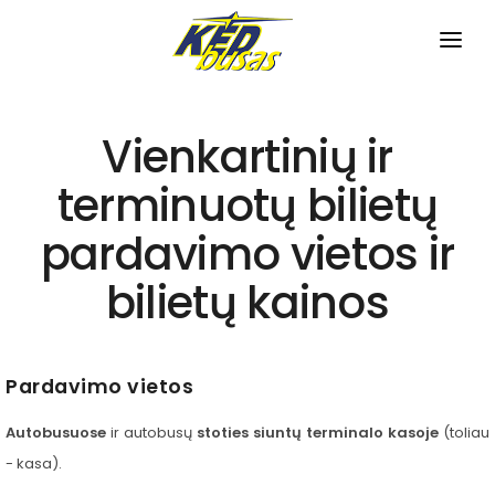
PRADINIS
Vienkartinių ir
APIE MUS
terminuotų bilietų
TVARKARAŠČIAI
pardavimo vietos ir
Miesto maršrutai
NAUJIENOS
bilietų kainos
Priemiesčio maršrutai
PASLAUGOS
Tarpmiestiniai maršrutai
Bilietų pardavimas
KONTAKTAI
Pardavimo vietos
Pagalba neįgaliesiems
Bagažo saugojimas
Autobusuose
ir autobusų
stoties siuntų terminalo kasoje
(toliau
- kasa).
Autobusų nuoma