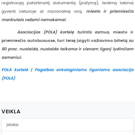
registraciją patvirtinantį dokumentą (pažymą), leidimą laikinai
gyventi Lietuvoje ar nacionalinę vizą,
miesto ir priemiesčio
maršrutais vežami nemokamai.
Asociacijos (POLA) kortelę turintis asmuo
, miesto ir
priemiesčio autobusuose, turi teisę įsigyti važiavimo bilietą
su
80 proc. nuolaida, nuolaida taikoma ir vienam ligonį lydinčiam
asmeniui.
POLA kortelė | Pagalbos onkologiniams ligoniams asociacija
(POLA)
VEIKLA
Įstatai