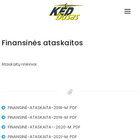
PRADINIS
APIE MUS
Finansinės ataskaitos
TVARKARAŠČIAI
Ataskaitų rinkiniai:
Miesto maršrutai
NAUJIENOS
Priemiesčio maršrutai
PASLAUGOS
Tarpmiestiniai maršrutai
Bilietų pardavimas
KONTAKTAI
FINANSINĖ-ATASKAITA-2018-M..PDF
Pagalba neįgaliesiems
FINANSINĖ-ATASKAITA-2019-M..PDF
Bagažo saugojimas
FINANSINĖ-ATASKAITA--2020-M..PDF
Autobusų nuoma
FINANSINĖ-ATASKAITA-2021-M..PDF