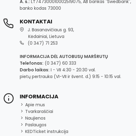
A. s.:
LT747300010002519075, AB bankas "Swedbank",
banko kodas 73000
KONTAKTAI
J. Basanavičiaus g. 93,
Kėdainiai, Lietuva
(0 347) 71 253
INFORMACIJA DĖL AUTOBUSŲ MARŠRUTŲ
Telefonas:
(0 347) 60 333
Darbo laikas:
I − VII 4:30 − 20:30 val.
pietų pertrauka (VI−VII ir švent. d.) 9:15 − 10:15 val.
INFORMACIJA
Apie mus
Tvarkaraščiai
Naujienos
Paslaugos
KEDTicket instrukcija