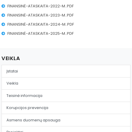
Reklama ant autobusų
FINANSINĖ-ATASKAITA-2022-M..PDF
FINANSINĖ-ATASKAITA-2023-M..PDF
Aikštelės nuoma
FINANSINĖ-ATASKAITA-2024-M..PDF
FINANSINĖ-ATASKAITA-2025-M..PDF
VEIKLA
Įstatai
Veikla
Teisinė informacija
Korupcijos prevencija
Asmens duomenų apsauga