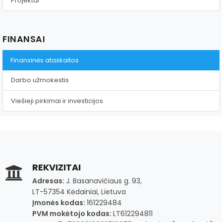
Projektai
FINANSAI
Finansinės ataskaitos
Darbo užmokestis
Viešieji pirkimai ir investicijos
REKVIZITAI
Adresas:
J. Basanavičiaus g. 93,
LT-57354 Kėdainiai, Lietuva
Įmonės kodas:
161229484
PVM mokėtojo kodas:
LT612294811