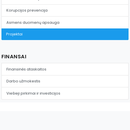
Reklama ant autobusų
Korupcijos prevencija
Aikštelės nuoma
Asmens duomenų apsauga
Projektai
FINANSAI
Finansinės ataskaitos
Darbo užmokestis
Viešieji pirkimai ir investicijos