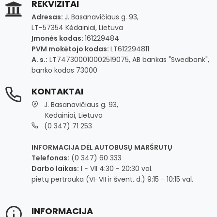
REKVIZITAI
Adresas:
J. Basanavičiaus g. 93,
LT-57354 Kėdainiai, Lietuva
Įmonės kodas:
161229484
PVM mokėtojo kodas:
LT612294811
A. s.:
LT747300010002519075, AB bankas "Swedbank",
banko kodas 73000
KONTAKTAI
J. Basanavičiaus g. 93,
Kėdainiai, Lietuva
(0 347) 71 253
INFORMACIJA DĖL AUTOBUSŲ MARŠRUTŲ
Telefonas:
(0 347) 60 333
Darbo laikas:
I − VII 4:30 − 20:30 val.
pietų pertrauka (VI−VII ir švent. d.) 9:15 − 10:15 val.
INFORMACIJA